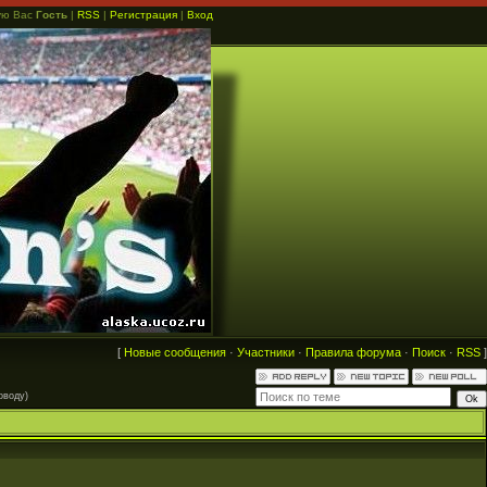
ую Вас
Гость
|
RSS
|
Регистрация
|
Вход
[
Новые сообщения
·
Участники
·
Правила форума
·
Поиск
·
RSS
]
оводу)