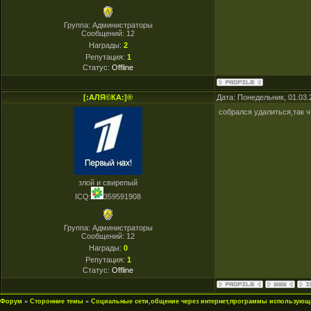
Группа: Администраторы
Сообщений:
12
Награды:
2
Репутация:
1
Статус:
Offline
[:АЛЯ©КА:]®
Дата: Понедельник, 01.03.
собрался удалиться,так ч
злой и свирепый
ICQ:
359591908
Группа: Администраторы
Сообщений:
12
Награды:
0
Репутация:
1
Статус:
Offline
Форум
»
Сторонние темы
»
Социальные сети,общение через интернет,программы использующ