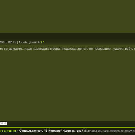
2010, 02:49 | Сообщение #
17
то вы думаете...надо подождать месяц!!!подождал,нечего не произошло...удалил всё о 
ие интернет
»
Социальная сеть "В Контакте".Нужна ли она?
(Выкладываем свои мнения по этому п