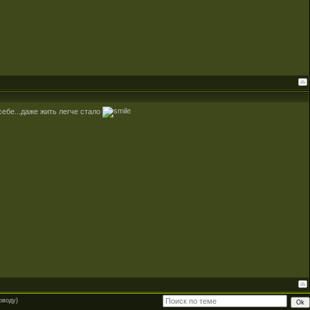
себе...даже жить легче стало
оводу)