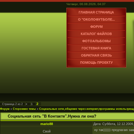
Четверг, 06.08.2026, 04:37
ГЛАВНАЯ СТРАНИЦА
О "ОКОЛОФУТБОЛЕ...
ФОРУМ
КАТАЛОГ ФАЙЛОВ
ФОТОАЛЬБОМЫ
ГОСТЕВАЯ КНИГА
ОБРАТНАЯ СВЯЗЬ
ПОМОЩЬ ПРОЕКТУ
2
Страница
2
из
2
«
1
Форум
»
Сторонние темы
»
Социальные сети,общение через интернет,программы использующ
Социальная сеть "В Контакте".Нужна ли она?
mario88
Дата: Суббота, 12.12.2009
ну так)))))) предлагаю за
Свой