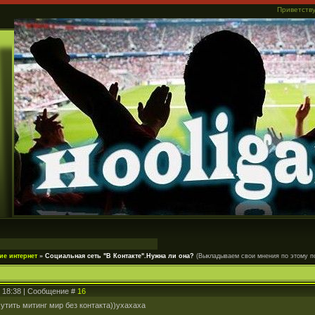
Приветств
...
ие интернет
»
Социальная сеть "В Контакте".Нужна ли она?
(Выкладываем свои мнения по этому п
, 18:38 | Сообщение #
16
мутить митинг мир без контакта))ухахаха