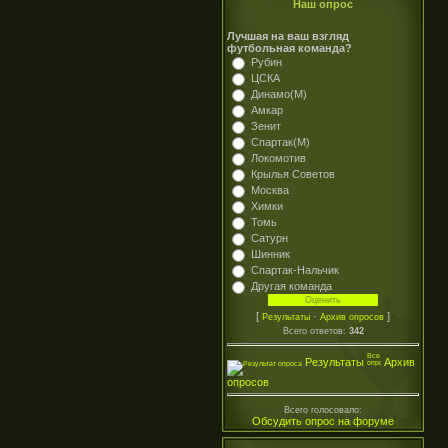
Наш опрос
Лучшая на ваш взгляд
футбольная команда?
Рубин
ЦСКА
Динамо(М)
Амкар
Зенит
Спартак(М)
Локомотив
Крылья Советов
Москва
Химки
Томь
Сатурн
Шинник
Спартак-Нальчик
Другая команда
[
·
]
Результаты
Архив опросов
Всего ответов:
342
Результаты
Архив
опросов
Всего голосовало:
Обсудить опрос на форуме