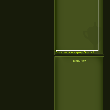
Голосовать за сервер Gostoml
Мини-чат