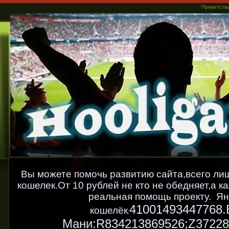
Приветств
...
Вы можете помочь развитию сайта,всего ли
кошелек.От 10 рублей не кто не обедняет,а к
реальная помощь проекту. Ян
41001493447768.
кошелёк
:
Мани:R834213869526;Z37228