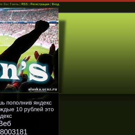
ую Вас
Гость
|
RSS
|
Регистрация
|
Вход
шь пополнив яндекс
аждые 10 рублей это
декс
Веб
8003181