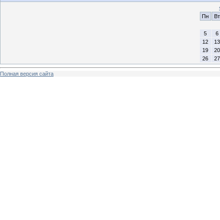
Пн
Вт
5
6
12
13
19
20
26
27
Полная версия сайта