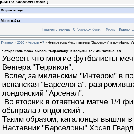
[
САЙТ О "ОКОЛОФУТБОЛЕ"
]
Форма входа
Меню сайта
Главная страница
О "околофутболе...
Форум
Каталог 
Главная
»
2010
»
Апрель
»
7
» Четыре гола Месси вывели "Барселону" в полуфинал Л
Четыре гола Месси вывели "Барселону" в полуфинал Лиги чемпионов
Уверен, что многие футболисты меч
Венгера "Террикон".
Вслед за миланским "Интером" в 
испанская "Барселона", разгромивш
лондонский "Арсенал".
Во вторник в ответном матче 1/4 ф
обыграла лондонский .
Таким образом, каталонцы вышли в
Наставник "Барселоны" Хосеп Гварди