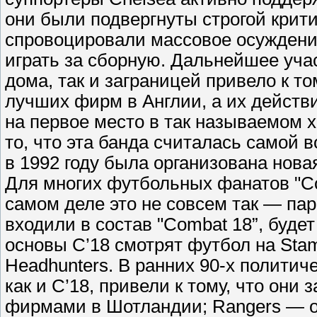
они были подвергнуты строгой крити
спровоцировали массовое осуждени
играть за сборную. Дальнейшее уча
дома, так и заграницей привело к то
лучших фирм в Англии, а их действ
на первое место в так называемом 
то, что эта банда считалась самой 
в 1992 году была организована нова
Для многих футбольных фанатов "Com
самом деле это не совсем так — пар
входили в состав "Combat 18”, буде
основы С’18 смотрят футбол на Stam
Headhunters. В ранних 90-х политич
как и С’18, привели к тому, что они
фирмами в Шотландии; Rangers — од