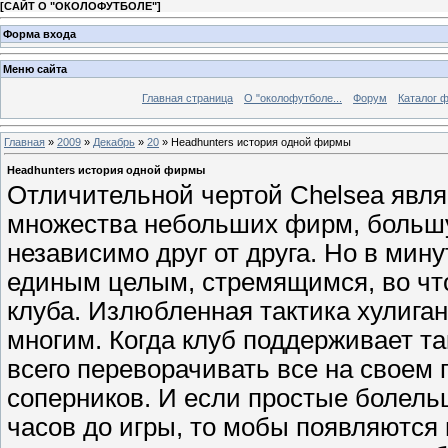
[
САЙТ О "ОКОЛОФУТБОЛЕ"
]
Форма входа
Меню сайта
Главная страница
О "околофутболе...
Форум
Каталог 
Главная
»
2009
»
Декабрь
»
20
» Headhunters история одной фирмы
Headhunters история одной фирмы
Отличительной чертой Chelsea являе
множества небольших фирм, больш
независимо друг от друга. Но в мин
единым целым, стремящимся, во что
клуба. Излюбленная тактика хулиган
многим. Когда клуб поддерживает т
всего переворачивать все на своем 
соперников. И если простые болель
часов до игры, то мобы появляются 