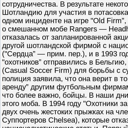
сотрудничества. В результате неко
Шотландию для участия в потасовка
одном инциденте на игре "Old Firm”
о смешанном мобе Rangers — Headh
отказалась от запланированной акци
другой шотландской фирмой c нацио
("Сердца” — прим. пер.), и в 1993 г
"охотников” отправились в Бельгию,
(Casual Soccer Firm) для борьбы с с
полиция заявила, что она верит в то
аренду” другим футбольным фирмам
что более важно, бойцы. В наши дн
этого моба. В 1994 году "Охотники з
двух очень жестоких прыжках на ч
Суппортеров Chelsea), которые отк