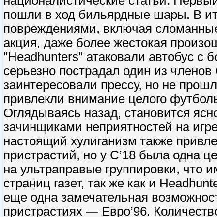
националистические статьи. Первый
пошли в ход бильярдные шары. В и
повреждениями, включая сломанные
акция, даже более жестокая произош
"Headhunters” атаковали автобус с 
серьезно пострадал один из членов
заинтересовали прессу, но не прошл
привлекли внимание целого футболь
Оглядываясь назад, становится ясн
зачинщиками неприятностей на игре
настоящий хулиганизм также привле
пристрастий, но у С’18 была одна 
на ультраправые группировки, что им
страниц газет, так же как и Headhun
еще одна замечательная возможност
пристрастиях — Евро’96. Количеств