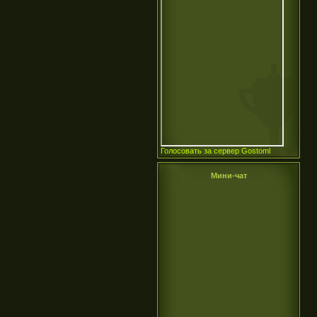
Голосовать за сервер Gostoml
Мини-чат