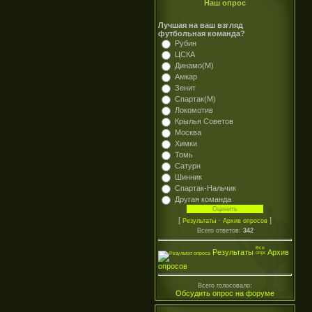
Наш опрос
Лучшая на ваш взгляд
футбольная команда?
Рубин
ЦСКА
Динамо(М)
Амкар
Зенит
Спартак(М)
Локомотив
Крылья Советов
Москва
Химки
Томь
Сатурн
Шинник
Спартак-Нальчик
Другая команда
[
·
]
Результаты
Архив опросов
Всего ответов:
342
Результаты
Архив
опросов
Всего голосовало:
Обсудить опрос на форуме