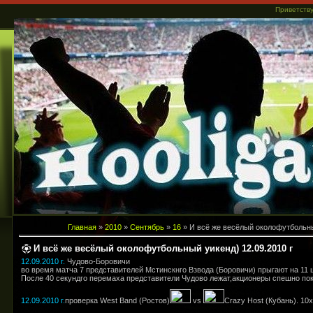
Приветств
...
Главная
»
2010
»
Сентябрь
»
16
» И всё же весёлый околофутбольный
И всё же весёлый околофутбольный уикенд) 12.09.2010 г
12.09.2010
г.
Чудово-Боровичи
во время матча 7 представителей Мстинскнго Взвода (Боровичи) прыгают на 11 
После 40 секундго перемаха представители Чудово лежат,акционеры спешно по
12.09.2010
г.
проверка West Band (Ростов)
vs
Crazy Host (Кубань). 10