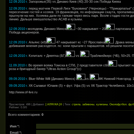
12.09.2010
г.
Запорожье(35) vs Динамо Киев (40).20-30 сек Победа Киева
12.09.2010
г.
перед матчем Первой Лиги "Буковина" (Черновцы) - "Прикарпатье" 
пересечение гостей и хозяев. 19 франковцев, по информации скаута, пропаливше
прыгнули на них. Хозяева дали по тапкам через весь парк. Возле стадио гости д
линию. Дальше вмешательство АСАВ и кузьмы.
12.09.2010
г.
молодежь Динамо Минск
~30 накрывает ~ 20
партизана о
Победа акционеров.
12.09.2010
г.
Альянс
(кб)
47
накрывает кс ~2
7
Я
рославка
. Драка мень
добивания мнения расходятся. пс: кони прыгали с парашютов. кб решили посет
12.09.2010
г.
Кэпиталс + Девятка (БГ)
vs
Траблмейкерс (ЧБ), 50×25. 
11.09.2010
г.
Во время вояжа Томска в СПб, 2 представителя сбг
прыгают на
роза и бригадный банер "Ultras Action Group"(с)
09.09.2010 г.
Blue-White Will (Динамо Минск)
vs
ФК Нижний Новгород. 1
09.09.2010 г.
ХК Салават Юлаев (5) + фут. Уфа (5) vs ХК Трактор Челябинск. 10х1
http://www.of-live.ru
Просмотров
: 496 |
Добавил
:
[:АЛЯ©КА:]®
|
Теги
:
стрела
,
забивоны
,
хулиганы
,
Околофутбол
,
фут
Рейтинг
:
0.0
/
0
Всего комментариев
:
0
Имя *:
Email *: