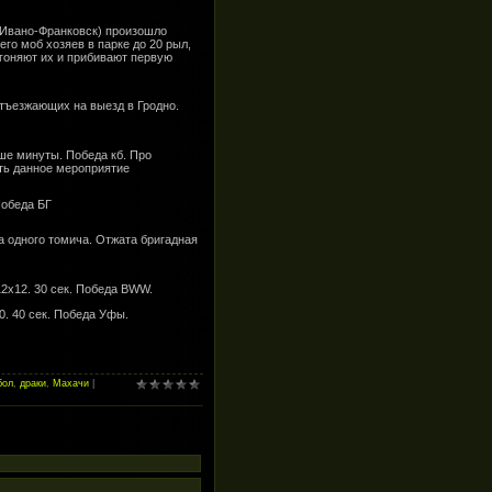
(Ивано-Франковск) произошло
го моб хозяев в парке до 20 рыл,
огоняют их и прибивают первую
тъезжающих на выезд в Гродно.
ше минуты. Победа кб. Про
ить данное мероприятие
Победа БГ
 одного томича. Отжата бригадная
2х12. 30 сек. Победа BWW.
0. 40 сек. Победа Уфы.
бол
,
драки
,
Махачи
|