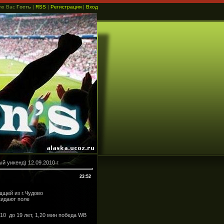
ую Вас
Гость
|
RSS
|
Регистрация
|
Вход
 уикенд) 12.09.2010 г
23:52
щщей из г.Чудово
кидают поле
х10 до 19 лет, 1,20 мин победа WB