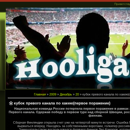
Приветств
...
Главная
»
2009
»
Декабрь
»
20
» кубок превого канала по хакею
кубок превого канала по хакею(первое поражение)
Национальная команда России потерпела первое поражение в рамках э
Первого канала. Одержав победу в первом туре над сборной Швеции, рос
финнам.
Сборная Финляндии открыла счет уже на четвертой минуте встречи. Ошибка 
вырваться вперед. Находясь за собственными воротами, голкипер россия
Замешательством воспользовался форвард финнов Лео Комаров, который