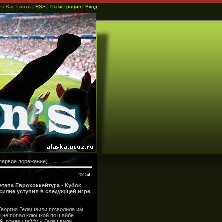
ую Вас
Гость
|
RSS
|
Регистрация
|
Вход
(первое поражение)
12:54
тапа Еврохоккейтура - Кубок
сияне уступил в следующей игре
Георгия Гелашвили позволила им
н не попал клюшкой по шайбе.
, отняв шайбу у Гелашвили,