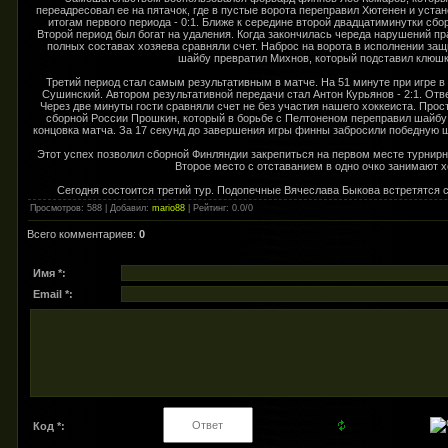
переадресовал ее на пятачок, где в пустые ворота переправил Хютенен и уста
итогам первого периода - 0:1. Ближе к середине второй двадцатиминутки сбо
Второй период был богат на удаления. Когда закончилась череда нарушений пр
полных составах хозяева сравняли счет. Наброс на ворота в исполнении з
шайбу превратил Михнов, который подставил клюшку
Третий период стал самым результативным в матче. На 51 минуте при игре 
Сушинский. Автором результативной передачи стал Антон Курьянов - 2:1. Отве
Через две минуты гости сравняли счет не без участия нашего хоккеиста. Про
сборной России Прошкин, который в борьбе с Пелтоненом переправил шайбу 
концовка матча. За 17 секунд до завершения игры финны забросили победную ш
Этот успех позволил сборной Финляндии закрепиться на первом месте турнирн
Второе место с отставанием в одно очко занимают х
Сегодня состоится третий тур. Подопечные Вячеслава Быкова встретятся с
Просмотров
: 588 |
Добавил
:
mario88
|
Рейтинг
:
0.0
/
0
Всего комментариев
:
0
Имя *:
Email *:
Код *: