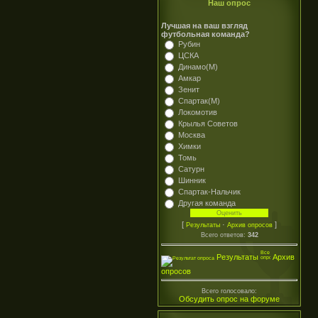
Наш опрос
Лучшая на ваш взгляд
футбольная команда?
Рубин
ЦСКА
Динамо(М)
Амкар
Зенит
Спартак(М)
Локомотив
Крылья Советов
Москва
Химки
Томь
Сатурн
Шинник
Спартак-Нальчик
Другая команда
[
·
]
Результаты
Архив опросов
Всего ответов:
342
Результаты
Архив
опросов
Всего голосовало:
Обсудить опрос на форуме