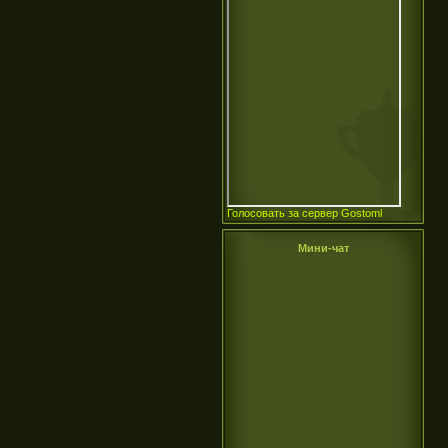
Голосовать за сервер Gostoml
Мини-чат