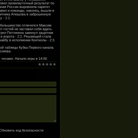
новил промежуточный результат по
рная России выровняла паритет.
авил и команды, наконец, вышли в
ащитника Атюшова в заброшенную
 - 1:1.
в большинстве отличился Максим
т гостей не заставил себя ждать.
стрел Петтинена замкнул защитник
в ворота - 2:2. Решающей стала
айбу в исполнении Контиолы - 2:3.
ой таблицы Кубка Первого канала.
озяева.
 чехами. Начало игры в 14:00.