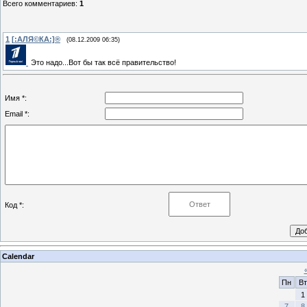
Всего комментариев
:
1
1
[:АЛЯ©КА:]®
(08.12.2009 06:35)
Это надо...Вот бы так всё правительство!
Имя *:
Email *:
Код *:
Calendar
Пн
Вт
1
7
8