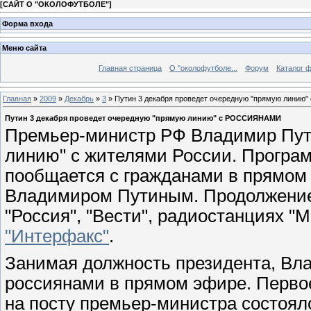
[
САЙТ О "ОКОЛОФУТБОЛЕ"
]
Форма входа
Меню сайта
Главная страница
О "околофутболе...
Форум
Каталог 
Главная
»
2009
»
Декабрь
»
3
» Путин 3 декабря проведет очередную "прямую лини
Путин 3 декабря проведет очередную "прямую линию" с РОССИЯНАМИ
Премьер-министр РФ Владимир Пути
линию" с жителями России. Програм
пообщается с гражданами в прямом 
Владимиром Путиным. Продолжение" 
"Россия", "Вести", радиостанциях "М
"Интерфакс"
.
Занимая должность президента, Вл
россиянами в прямом эфире. Перво
на посту премьер-министра состояло