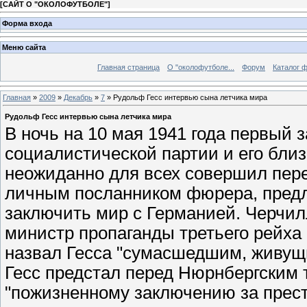
[
САЙТ О "ОКОЛОФУТБОЛЕ"
]
Форма входа
Меню сайта
Главная страница
О "околофутболе...
Форум
Каталог 
Главная
»
2009
»
Декабрь
»
7
» Рудольф Гесс интервью сына летчика мира
Рудольф Гесс интервью сына летчика мира
В ночь на 10 мая 1941 года первый
социалистической партии и его бли
неожиданно для всех совершил пер
личным посланником фюрера, предл
заключить мир с Германией. Черчилл
министр пропаганды третьего рейха 
назвал Гесса "сумасшедшим, живущи
Гесс предстал перед Нюрнбергским 
"пожизненному заключению за прест