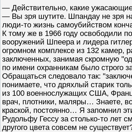
— Действительно, какие ужасающи
— Вы зря шутите. Шпандау не зря н
люди-то жизнь самоубийством конча
К тому же в 1966 году освободили 
вооружений Шпеера и лидера гитле
огромном комплексе из 132 камер, р
заключенных, занимая скромную "од
по имени охранникам было строго з
Обращаться следовало так: "заключ
понимаете, что дряхлый старик толь
из 100 военнослужащих США, Франц
врач, плотники, маляры… Знаете, в
краской, постоянно… Я запомнил эти
Рудольфу Гессу за столько-то лет см
другого цвета совсем не существует?