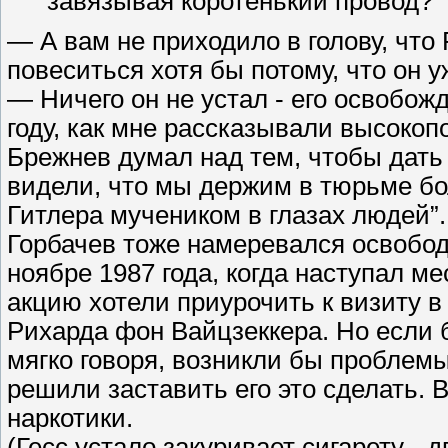
завязывая коротенький провод?”
— А вам не приходило в голову, что
повеситься хотя бы потому, что он 
— Ничего он не устал - его освобож
году, как мне рассказывали высоко
Брежнев думал над тем, чтобы дать Г
видели, что мы держим в тюрьме бо
Гитлера мучеником в глазах людей”.
Горбачев тоже намеревался освобод
ноябре 1987 года, когда наступал м
акцию хотели приурочить к визиту 
Рихарда фон Вайцзеккера. Но если 
мягко говоря, возникли бы проблемы
решили заставить его это сделать. 
наркотики.
(Гесс устало закуривает сигарету -