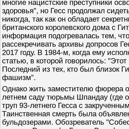
многие нацистские преступники осв
здоровья”, но Гесс продолжал сидеть
никогда, так как он обладает секре
британского королевского дома с Г
информация подогревалась тем, что
рассекречивать архивы допросов Гес
2017 году. В 1984-м, когда ему испо
статью, в которой говорилось: "Это
Последний из тех, кто был близок Ги
фашизм”.
Однако жить заместителю фюрера ос
летнем саду тюрьмы Шпандау (где о
труп 93-летнего Гесса с закрученны
Таинственная смерть была объявле
бульдозерами. Обозреватель "Собес