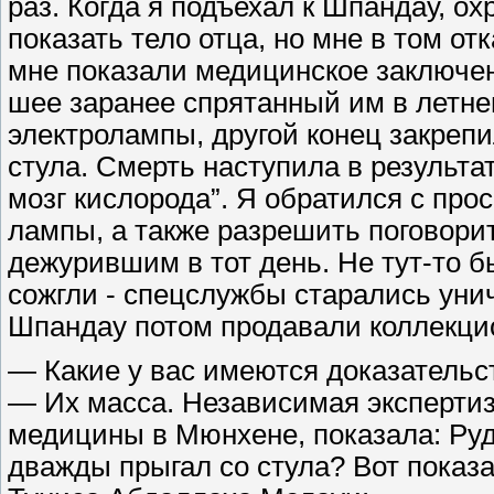
раз. Когда я подъехал к Шпандау, о
показать тело отца, но мне в том от
мне показали медицинское заключен
шее заранее спрятанный им в летне
электролампы, другой конец закрепи
стула. Смерть наступила в результ
мозг кислорода”. Я обратился с прос
лампы, а также разрешить поговори
дежурившим в тот день. Не тут-то б
сожгли - спецслужбы старались унич
Шпандау потом продавали коллекцио
— Какие у вас имеются доказательс
— Их масса. Независимая экспертиз
медицины в Мюнхене, показала: Руд
дважды прыгал со стула? Вот показ