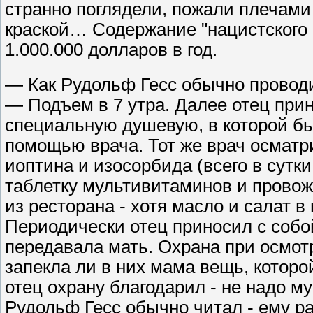
странно поглядели, пожали плечами
краской… Содержание "нацистского 
1.000.000 долларов в год.
— Как Рудольф Гесс обычно провод
— Подъем в 7 утра. Далее отец прин
специальную душевую, в которой б
помощью врача. Тот же врач осматри
иоптина и изосорбида (всего в сутки
таблетку мультивитаминов и провож
из ресторана - хотя масло и салат 
Периодически отец приносил с собо
передавала мать. Охрана при осмотр
запекла ли в них мама вещь, которо
отец охрану благодарил - не надо м
Рудольф Гесс обычно читал - ему р