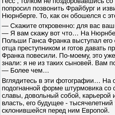
Гесс , толком не поздоровавшись со 
попросил позвонить Фрайбург и изви
Нюрнберге. То, как он обошелся с э
— Скажите откровенно: для вас ваш 
— Я вам скажу вот что… На Нюрнбер
Польши Ганса Франка выступал его с
отца преступником и готов давать п
Франка повесили. По-моему, это уже
знали: я не из таких сыновей. Вам п
— Более чем…
Вглядитесь в эти фотографии… На 
подогнанной форме штурмовика со 
славы, довольный собой, карьерой и
власть, его будущее - тысячелетний
склонившейся перед ним Европой.