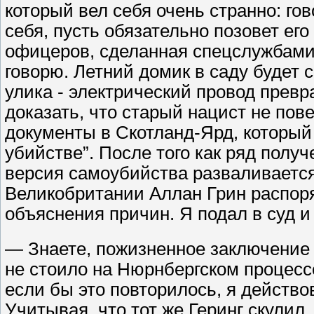
который вел себя очень странно: гов
себя, пусть обязательно позовет его
офицеров, сделанная спецслужбами в
говорю. Летний домик в саду будет 
улика - электрический провод превр
доказать, что старый нацист не пов
документы в Скотланд-Ярд, который
убийстве”. После того как ряд пол
версия самоубийства разваливается
Великобритании Аллан Грин распор
объяснения причин. Я подал в суд и 
— Знаете, пожизненное заключение 
не стоило на Нюрнбергском процессе
если бы это повторилось, я действов
Учитывая, что тот же Геринг скулил