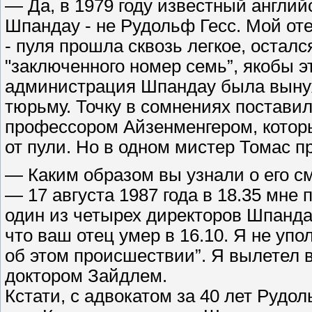
— Да, в 1979 году известный англий
Шпандау - не Рудольф Гесс. Мой от
- пуля прошла сквозь легкое, осталс
"заключенного номер семь”, якобы э
администрация Шпандау была вынуж
тюрьму. Точку в сомнениях постави
профессором Айзенменгером, которы
от пули. Но в одном мистер Томас п
— Каким образом вы узнали о его с
— 17 августа 1987 года в 18.35 мн
один из четырех директоров Шпандау
что ваш отец умер в 16.10. Я не уп
об этом происшествии”. Я вылетел в
доктором Зайдлем.
Кстати, с адвокатом за 40 лет Рудо