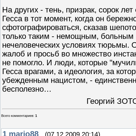
На других - тень, призрак, сорок ле
Гесса в тот момент, когда он бережн
сфотографироваться, сказав шепотом
только таким - немощным, больным
нечеловеческих условиях тюрьмы. О
жалоб и просьб во множество инстан
не помогло. И люди, которые "мучил
Гесса врагами, а идеология, за кот
убежденным нацистом, - единственн
бесполезно…
Георгий ЗОТ
Всего комментариев
:
1
1
mario88
(07.12.2009 20:14)