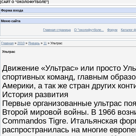
[
САЙТ О "ОКОЛОФУТБОЛЕ"
]
Форма входа
Меню сайта
Главная страница
О "околофутболе...
Форум
Каталог 
Главная
»
2010
»
Январь
»
11
» Ультрас
Ультрас
Движение «Ультрас» или просто Ул
спортивных команд, главным образ
Америки, а так же стран других конт
История развития
Первые организованные ультрас по
Второй мировой войны. В 1966 возн
Commandos Tigre. Итальянская фор
распространилась на многие европе