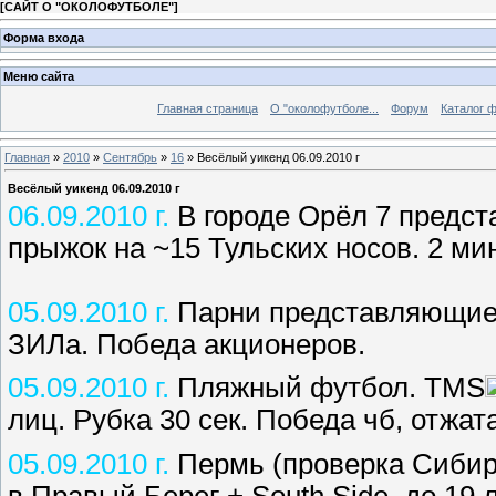
[
САЙТ О "ОКОЛОФУТБОЛЕ"
]
Форма входа
Меню сайта
Главная страница
О "околофутболе...
Форум
Каталог 
Главная
»
2010
»
Сентябрь
»
16
» Весёлый уикенд 06.09.2010 г
Весёлый уикенд 06.09.2010 г
06.09.2010 г.
В городе Орёл 7 предст
прыжок на ~15 Тульских носов. 2 мин
05.09.2010 г.
Парни представляющие 
ЗИЛа. Победа акционеров.
05.09.2010 г.
Пляжный футбол. ТМS
лиц. Рубка 30 сек. Победа чб, отжат
05.09.2010 г.
Пермь (проверка Сибир
в Правый Берег + South Side, до 19 