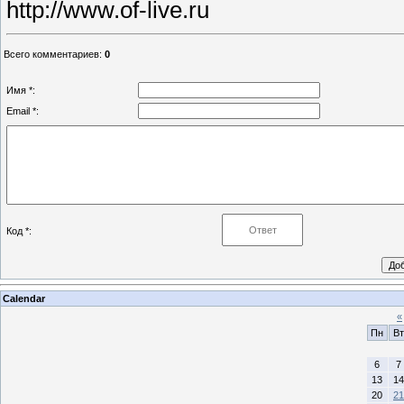
http://www.of-live.ru
Всего комментариев
:
0
Имя *:
Email *:
Код *:
Calendar
«
Пн
Вт
6
7
13
14
20
21